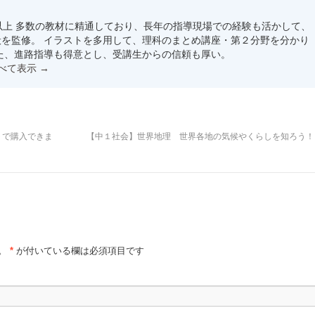
以上 多数の教材に精通しており、長年の指導現場での経験も活かして、
を監修。 イラストを多用して、理科のまとめ講座・第２分野を分かり
た、進路指導も得意とし、受講生からの信頼も厚い。
すべて表示
→
トで購入できま
【中１社会】世界地理 世界各地の気候やくらしを知ろう
。
*
が付いている欄は必須項目です