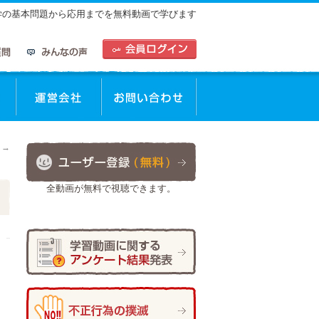
中学の基本問題から応用までを無料動画で学びます
動画を使った学習方法
運営会社
お問合せ
！
→
全動画が無料で視聴できます。
作成者:
仲谷 のぼる