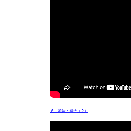
６．加法・減法（２）