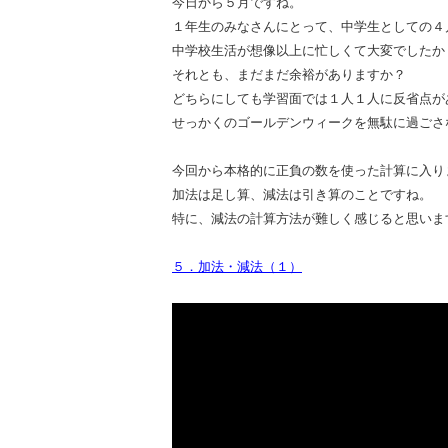
今日から５月ですね。
１年生のみなさんにとって、中学生としての４
中学校生活が想像以上に忙しくて大変でしたか
それとも、まだまだ余裕がありますか？
どちらにしても学習面では１人１人に反省点が
せっかくのゴールデンウィークを無駄に過ごさ
今回から本格的に正負の数を使った計算に入り
加法は足し算、減法は引き算のことですね。
特に、減法の計算方法が難しく感じると思いま
５．加法・減法（１）