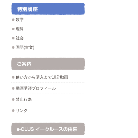
数学
理科
社会
国語(古文)
使い方から購入まで10分動画
動画講師プロフィール
禁止行為
リンク