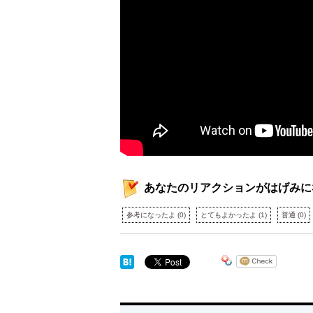
あなたのリアクションがはげみに
参考になったよ
(
0
)
とてもよかったよ
(
1
)
普通
(
0
)