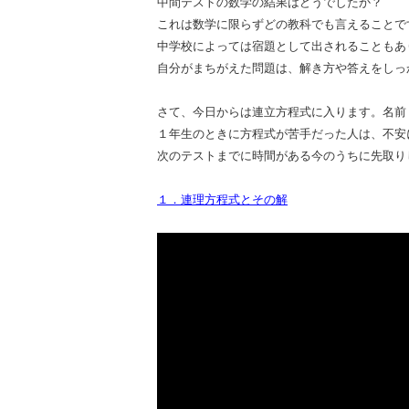
中間テストの数学の結果はどうでしたか？
これは数学に限らずどの教科でも言えることで
中学校によっては宿題として出されることもあ
自分がまちがえた問題は、解き方や答えをしっ
さて、今日からは連立方程式に入ります。名前
１年生のときに方程式が苦手だった人は、不安
次のテストまでに時間がある今のうちに先取り
１．連理方程式とその解