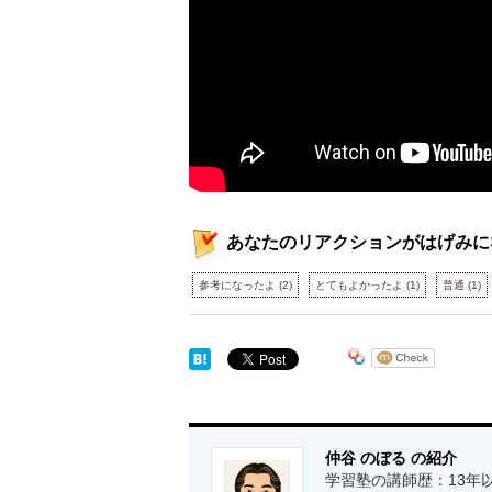
あなたのリアクションがはげみに
参考になったよ
(
2
)
とてもよかったよ
(
1
)
普通
(
1
)
仲谷 のぼる の紹介
学習塾の講師歴：13年