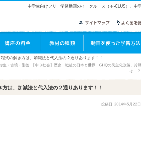
中学生向けフリー学習動画のイークルース（ｅ-CLUS）。
座のご案内
講座の料金
教材の種類
方程式の解き方は、加減法と代入法の２通りあります！！
・弥生・古墳・聖徳
【中３社会】歴史 戦後の日本と世界 GHQの民主化政策、冷
は！
き方は、加減法と代入法の２通りあります！！
投稿日:
2014年5月22日