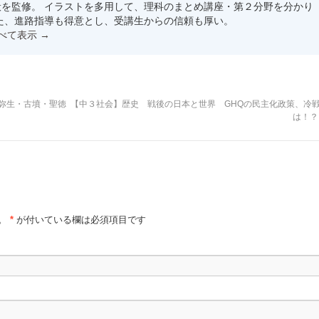
を監修。 イラストを多用して、理科のまとめ講座・第２分野を分かり
た、進路指導も得意とし、受講生からの信頼も厚い。
すべて表示
→
・弥生・古墳・聖徳
【中３社会】歴史 戦後の日本と世界 GHQの民主化政策、冷
は！
。
*
が付いている欄は必須項目です