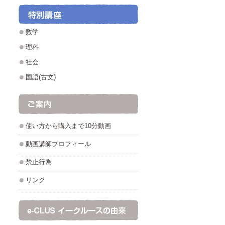
数学
理科
社会
国語(古文)
使い方から購入まで10分動画
動画講師プロフィール
禁止行為
リンク