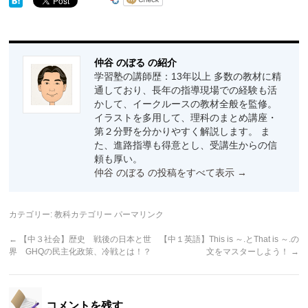
仲谷 のぼる の紹介
学習塾の講師歴：13年以上 多数の教材に精
通しており、長年の指導現場での経験も活
かして、イークルースの教材全般を監修。
イラストを多用して、理科のまとめ講座・
第２分野を分かりやすく解説します。 ま
た、進路指導も得意とし、受講生からの信
頼も厚い。
仲谷 のぼる の投稿をすべて表示
→
カテゴリー:
教科カテゴリー
パーマリンク
←
【中３社会】歴史 戦後の日本と世
【中１英語】This is ～.とThat is ～.の
界 GHQの民主化政策、冷戦とは！？
文をマスターしよう！
→
コメントを残す