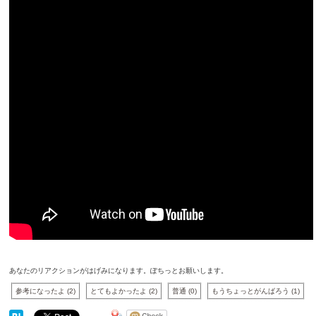
あなたのリアクションがはげみになります。ぽちっとお願いします。
参考になったよ
(
2
)
とてもよかったよ
(
2
)
普通
(
0
)
もうちょっとがんばろう
(
1
)