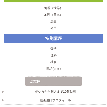
地理（世界）
地理（日本）
歴史
公民
特別講座
数学
理科
社会
国語(古文)
使い方から購入まで10分動画
動画講師プロフィール