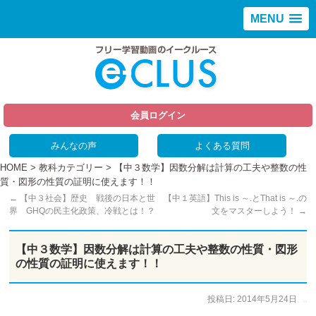
MENU
会員ログイン
みんなの声
よくある質問
HOME
>
教科カテゴリー
> 【中３数学】因数分解は計算の工夫や整数の性
質・図形の性質の証明に使えます！！
←
【中３社会】歴史 戦後の日本と世
【中１英語】This is ～.とThat is ～.の
界 GHQの民主化政策、冷戦とは！？
文をマスターしよう！
→
【中３数学】因数分解は計算の工夫や整数の性質・図形
の性質の証明に使えます！！
投稿日:
2014年5月24日
作成者:
仲谷 のぼる