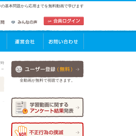
中学の基本問題から応用までを無料動画で学びます
動画を使った学習方法
運営会社
お問合せ
安時
！
→
全動画が無料で視聴できます。
作成者:
仲谷 のぼる