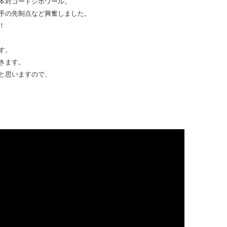
本対コートジボワール。
手の先制点など興奮しました。
！
す。
きます。
と思いますので、