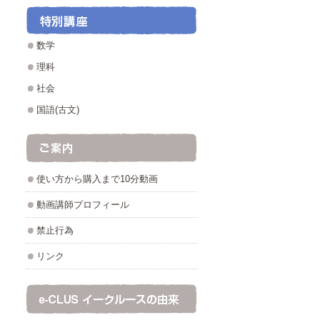
数学
理科
社会
国語(古文)
使い方から購入まで10分動画
動画講師プロフィール
禁止行為
リンク