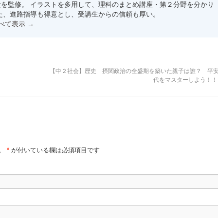
を監修。 イラストを多用して、理科のまとめ講座・第２分野を分かり
た、進路指導も得意とし、受講生からの信頼も厚い。
すべて表示
→
【中２社会】歴史 摂関政治の全盛期を築いた親子は誰？ 平
代をマスターしよう！
。
*
が付いている欄は必須項目です