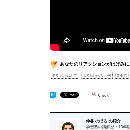
あなたのリアクションがはげみに
参考になったよ
(
0
)
とてもよかったよ
(
0
)
普通
(
0
)
Check
仲谷 のぼる の紹介
学習塾の講師歴：13年