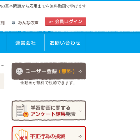
中学の基本問題から応用までを無料動画で学びます
動画を使った学習方法
運営会社
お問合せ
！
→
全動画が無料で視聴できます。
日
作成者:
ひで太郎