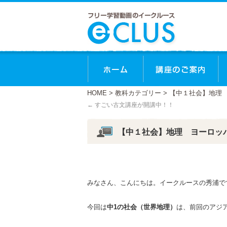
ホーム
講
HOME
>
教科カテゴリー
> 【中１社会】地理
←
すごい古文講座が開講中！！
【中１社会】地理 ヨーロッ
みなさん、こんにちは。イークルースの秀浦で
今回は
中1の社会（世界地理）
は、前回のアジ