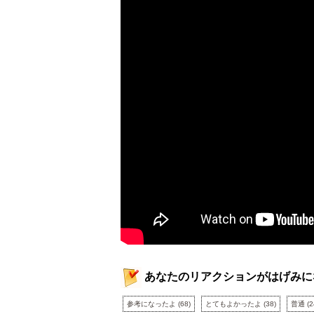
あなたのリアクションがはげみに
参考になったよ
(
68
)
とてもよかったよ
(
38
)
普通
(
2