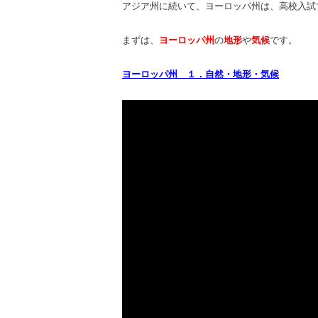
アジア州に続いて、ヨーロッパ州は、高校入試
まずは、
ヨーロッパ州
の
地形
や
気候
です。
ヨーロッパ州 １．自然・地形・気候