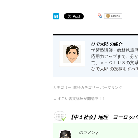
ひで太郎 の紹介
学習塾講師・教材執筆歴
応用力アップまで、分か
て、ｅ－ＣＬＵＳの文
ひで太郎 の投稿をすべ
カテゴリー:
教科カテゴリー
パーマリンク
←
すごい古文講座が開講中！！
【中１社会】地理 ヨーロッパ
のコメント:
岩﨑将真