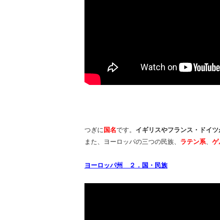
つぎに
国名
です。
イギリスやフランス・ドイツ
また、ヨーロッパの三つの民族、
ラテン系
、
ゲ
ヨーロッパ州 ２．国・民族