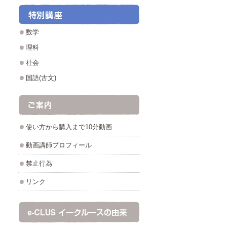
数学
理科
社会
国語(古文)
使い方から購入まで10分動画
動画講師プロフィール
禁止行為
リンク