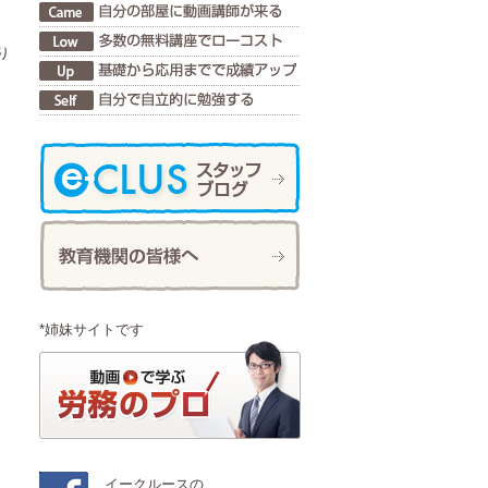
り
*姉妹サイトです
イークルースの