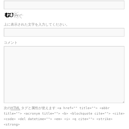
上に表示された文字を入力してください。
コメント
次の
HTML
タグと属性が使えます:
<a href="" title=""> <abbr
title=""> <acronym title=""> <b> <blockquote cite=""> <cite>
<code> <del datetime=""> <em> <i> <q cite=""> <strike>
<strong>