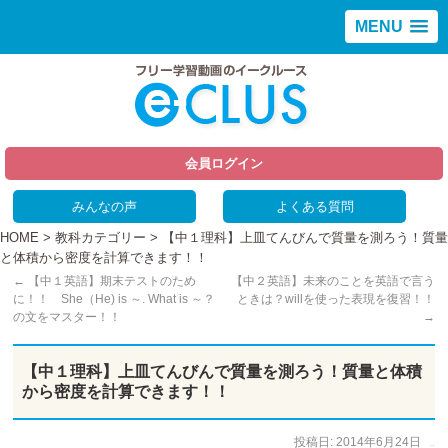
MENU
会員ログイン
みんなの声
よくある質問
HOME
>
教科カテゴリー
> 【中１理科】上皿てんびんで質量を測ろう！質量
と体積から密度を計算できます！！
←
【中１英語】期末テストのため
【中２英語】未来のことを英語で言う
に！！ She（He) is ～. What is ～？
ときは？willを使った表現を復習！！
の文をマスター！！
→
【中１理科】上皿てんびんで質量を測ろう！質量と体積
から密度を計算できます！！
投稿日:
2014年6月24日
作成者:
仲谷 のぼる