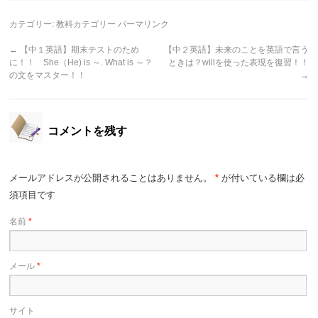
カテゴリー:
教科カテゴリー
パーマリンク
←
【中１英語】期末テストのため
【中２英語】未来のことを英語で言う
に！！ She（He) is ～. What is ～？
ときは？willを使った表現を復習！！
の文をマスター！！
→
コメントを残す
メールアドレスが公開されることはありません。
*
が付いている欄は必
須項目です
名前
*
メール
*
サイト