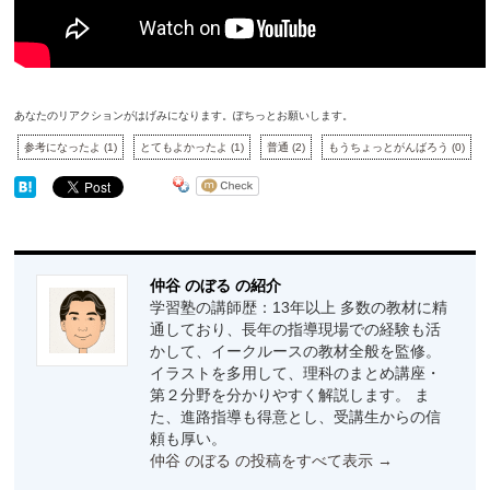
あなたのリアクションがはげみになります。ぽちっとお願いします。
参考になったよ
(
1
)
とてもよかったよ
(
1
)
普通
(
2
)
もうちょっとがんばろう
(
0
)
仲谷 のぼる の紹介
学習塾の講師歴：13年以上 多数の教材に精
通しており、長年の指導現場での経験も活
かして、イークルースの教材全般を監修。
イラストを多用して、理科のまとめ講座・
第２分野を分かりやすく解説します。 ま
た、進路指導も得意とし、受講生からの信
頼も厚い。
仲谷 のぼる の投稿をすべて表示
→