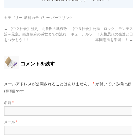
カテゴリー:
教科カテゴリー
パーマリンク
←
【中２社会】歴史 北条氏の執権政
【中３社会】公民 ロック、モンテス
治～元寇、鎌倉幕府の滅亡までの流れ
キュー、ルソー！人権思想の発達と日
をつかもう！！
本国憲法を学習！！
→
コメントを残す
メールアドレスが公開されることはありません。
*
が付いている欄は必
須項目です
名前
*
メール
*