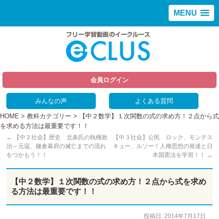
MENU
会員ログイン
みんなの声
よくある質問
HOME
>
教科カテゴリー
> 【中２数学】１次関数の式の求め方！２点から式
を求める方法は最重要です！！
←
【中２社会】歴史 北条氏の執権政
【中３社会】公民 ロック、モンテス
治～元寇、鎌倉幕府の滅亡までの流れ
キュー、ルソー！人権思想の発達と日
をつかもう！！
本国憲法を学習！！
→
【中２数学】１次関数の式の求め方！２点から式を求め
る方法は最重要です！！
投稿日:
2014年7月17日
作成者:
仲谷 のぼる