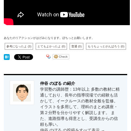
あなたのリアクションがはげみになります。ぽちっとお願いします。
参考になったよ
(
3
)
とてもよかったよ
(
0
)
普通
(
0
)
もうちょっとがんばろう
(
0
)
仲谷 のぼる の紹介
学習塾の講師歴：13年以上 多数の教材に精
通しており、長年の指導現場での経験も活
かして、イークルースの教材全般を監修。
イラストを多用して、理科のまとめ講座・
第２分野を分かりやすく解説します。 ま
た、進路指導も得意とし、受講生からの信
頼も厚い。
仲谷 のぼる の投稿をすべて表示
→