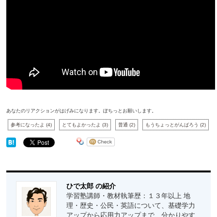
あなたのリアクションがはげみになります。ぽちっとお願いします。
参考になったよ
(
4
)
とてもよかったよ
(
3
)
普通
(
2
)
もうちょっとがんばろう
(
2
)
ひで太郎 の紹介
学習塾講師・教材執筆歴：１３年以上 地
理・歴史・公民・英語について、基礎学力
アップから応用力アップまで、分かりやす