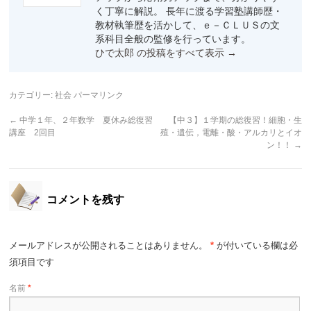
く丁寧に解説。 長年に渡る学習塾講師歴・
教材執筆歴を活かして、ｅ－ＣＬＵＳの文
系科目全般の監修を行っています。
ひで太郎 の投稿をすべて表示
→
カテゴリー:
社会
パーマリンク
←
中学１年、２年数学 夏休み総復習
【中３】１学期の総復習！細胞・生
講座 2回目
殖・遺伝，電離・酸・アルカリとイオ
ン！！
→
コメントを残す
メールアドレスが公開されることはありません。
*
が付いている欄は必
須項目です
名前
*