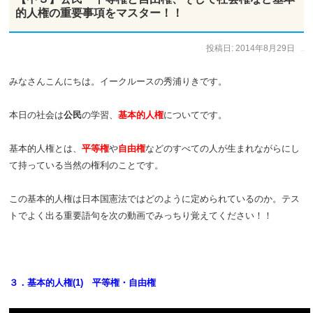
的人権の重要事項をマスター！！
投稿日:
2014年8月29日
作成者:
ひで太郎
みなさんこんにちは。イークルースの秀浦りきです。
本日の社会は
公民
の学習、
基本的人権
についてです。
基本的人権とは、
平等権
や
自由権
などのすべての人が生まれながらにし
て持っている当然の権利のことです。
この基本的人権は日本国憲法ではどのように定められているのか。テス
トでよく出る重要語句を次の動画でみっちり覚えてください！！
３．基本的人権(1) 平等権・自由権