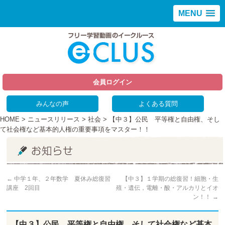
MENU
会員ログイン
みんなの声
よくある質問
HOME
>
ニュースリリース
>
社会
> 【中３】公民 平等権と自由権、そし
て社会権など基本的人権の重要事項をマスター！！
←
中学１年、２年数学 夏休み総復習
【中３】１学期の総復習！細胞・生
講座 2回目
殖・遺伝，電離・酸・アルカリとイオ
ン！！
→
【中３】公民 平等権と自由権、そして社会権など基本