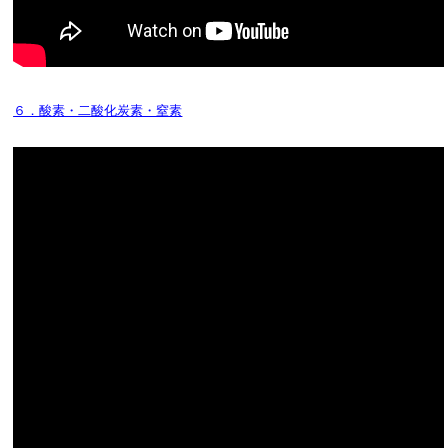
６．酸素・二酸化炭素・窒素