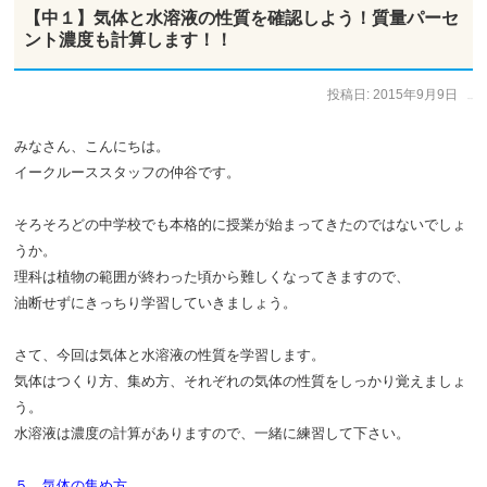
【中１】気体と水溶液の性質を確認しよう！質量パーセ
ント濃度も計算します！！
投稿日:
2015年9月9日
作成者:
仲谷 のぼる
みなさん、こんにちは。
イークルーススタッフの仲谷です。
そろそろどの中学校でも本格的に授業が始まってきたのではないでしょ
うか。
理科は植物の範囲が終わった頃から難しくなってきますので、
油断せずにきっちり学習していきましょう。
さて、今回は気体と水溶液の性質を学習します。
気体はつくり方、集め方、それぞれの気体の性質をしっかり覚えましょ
う。
水溶液は濃度の計算がありますので、一緒に練習して下さい。
５．気体の集め方