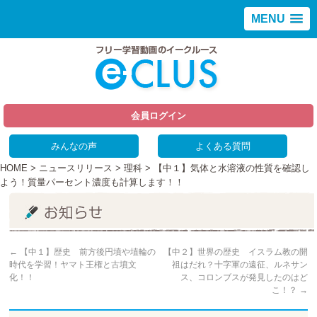
MENU
会員ログイン
みんなの声
よくある質問
HOME
>
ニュースリリース
>
理科
> 【中１】気体と水溶液の性質を確認し
よう！質量パーセント濃度も計算します！！
←
【中１】歴史 前方後円墳や埴輪の
【中２】世界の歴史 イスラム教の開
時代を学習！ヤマト王権と古墳文
祖はだれ？十字軍の遠征、ルネサン
化！！
ス、コロンブスが発見したのはど
こ！？
→