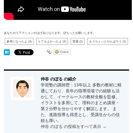
あなたのリアクションがはげみになります。ぽちっとお願いします。
参考になったよ
(
3
)
とてもよかったよ
(
3
)
普通
(
2
)
もうちょっとがんばろう
(
2
)
仲谷 のぼる の紹介
学習塾の講師歴：13年以上 多数の教材に精
通しており、長年の指導現場での経験も活
かして、イークルースの教材全般を監修。
イラストを多用して、理科のまとめ講座・
第２分野を分かりやすく解説します。 ま
た、進路指導も得意とし、受講生からの信
頼も厚い。
仲谷 のぼる の投稿をすべて表示
→