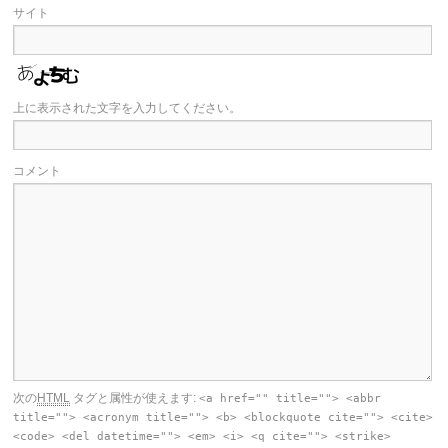
サイト
上に表示された文字を入力してください。
コメント
次の
HTML
タグと属性が使えます:
<a href="" title=""> <abbr
title=""> <acronym title=""> <b> <blockquote cite=""> <cite>
<code> <del datetime=""> <em> <i> <q cite=""> <strike>