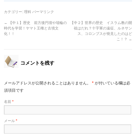
カテゴリー:
理科
パーマリンク
←
【中１】歴史 前方後円墳や埴輪の
【中２】世界の歴史 イスラム教の開
時代を学習！ヤマト王権と古墳文
祖はだれ？十字軍の遠征、ルネサン
化！！
ス、コロンブスが発見したのはど
こ！？
→
コメントを残す
メールアドレスが公開されることはありません。
*
が付いている欄は必
須項目です
名前
*
メール
*