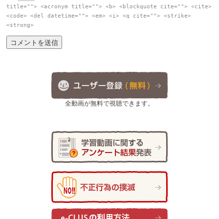
title=""> <acronym title=""> <b> <blockquote cite=""> <cite>
<code> <del datetime=""> <em> <i> <q cite=""> <strike>
<strong>
全動画が無料で視聴できます。