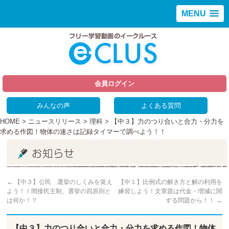
MENU
会員ログイン
みんなの声
よくある質問
HOME
>
ニュースリリース
>
理科
> 【中３】力のつり合いと合力・分力を
求める作図！物体の速さは記録タイマーで調べよう！！
←
【中３】公民 選挙のしくみを覚え
【中１】比例式の解き方と解の利用を
よう！！間接民主制、選挙の四原則と
練習しよう！文章題は代金・増減に関
は何か！？
する問題から！！
→
【中３】力のつり合いと合力・分力を求める作図！物体