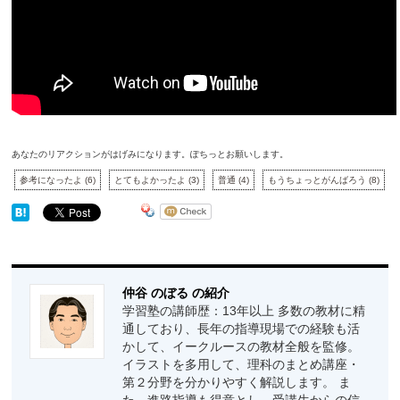
あなたのリアクションがはげみになります。ぽちっとお願いします。
参考になったよ
(
6
)
とてもよかったよ
(
3
)
普通
(
4
)
もうちょっとがんばろう
(
8
)
仲谷 のぼる の紹介
学習塾の講師歴：13年以上 多数の教材に精
通しており、長年の指導現場での経験も活
かして、イークルースの教材全般を監修。
イラストを多用して、理科のまとめ講座・
第２分野を分かりやすく解説します。 ま