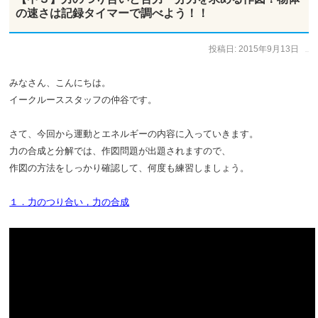
の速さは記録タイマーで調べよう！！
投稿日:
2015年9月13日
作成者:
仲谷 のぼる
みなさん、こんにちは。
イークルーススタッフの仲谷です。
さて、今回から運動とエネルギーの内容に入っていきます。
力の合成と分解では、作図問題が出題されますので、
作図の方法をしっかり確認して、何度も練習しましょう。
１．力のつり合い，力の合成