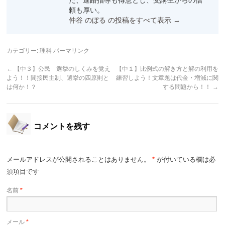
た、進路指導も得意とし、受講生からの信
頼も厚い。
仲谷 のぼる の投稿をすべて表示
→
カテゴリー:
理科
パーマリンク
←
【中３】公民 選挙のしくみを覚え
【中１】比例式の解き方と解の利用を
よう！！間接民主制、選挙の四原則と
練習しよう！文章題は代金・増減に関
は何か！？
する問題から！！
→
コメントを残す
メールアドレスが公開されることはありません。
*
が付いている欄は必
須項目です
名前
*
メール
*