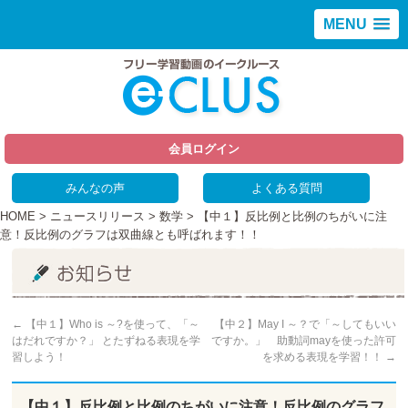
MENU
会員ログイン
みんなの声
よくある質問
HOME
>
ニュースリリース
>
数学
> 【中１】反比例と比例のちがいに注
意！反比例のグラフは双曲線とも呼ばれます！！
←
【中１】Who is ～?を使って、「～
【中２】May I ～？で「～してもいい
はだれですか？」 とたずねる表現を学
ですか。」 助動詞mayを使った許可
習しよう！
を求める表現を学習！！
→
【中１】反比例と比例のちがいに注意！反比例のグラフ