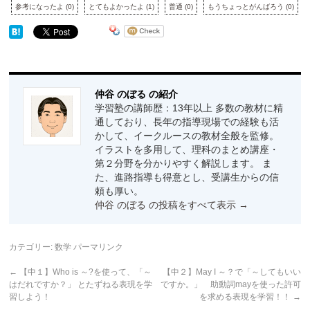
参考になったよ
(
0
)
とてもよかったよ
(
1
)
普通
(
0
)
もうちょっとがんばろう
(
0
)
仲谷 のぼる の紹介
学習塾の講師歴：13年以上 多数の教材に精
通しており、長年の指導現場での経験も活
かして、イークルースの教材全般を監修。
イラストを多用して、理科のまとめ講座・
第２分野を分かりやすく解説します。 ま
た、進路指導も得意とし、受講生からの信
頼も厚い。
仲谷 のぼる の投稿をすべて表示
→
カテゴリー:
数学
パーマリンク
←
【中１】Who is ～?を使って、「～
【中２】May I ～？で「～してもいい
はだれですか？」 とたずねる表現を学
ですか。」 助動詞mayを使った許可
習しよう！
を求める表現を学習！！
→