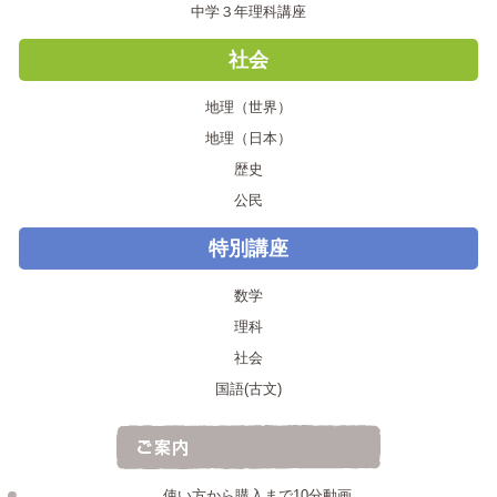
中学３年理科講座
社会
地理（世界）
地理（日本）
歴史
公民
特別講座
数学
理科
社会
国語(古文)
使い方から購入まで10分動画