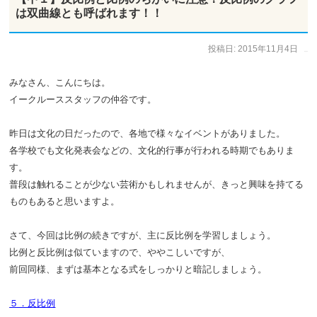
は双曲線とも呼ばれます！！
投稿日:
2015年11月4日
作成者:
仲谷 のぼる
みなさん、こんにちは。
イークルーススタッフの仲谷です。
昨日は文化の日だったので、各地で様々なイベントがありました。
各学校でも文化発表会などの、文化的行事が行われる時期でもありま
す。
普段は触れることが少ない芸術かもしれませんが、きっと興味を持てる
ものもあると思いますよ。
さて、今回は比例の続きですが、主に反比例を学習しましょう。
比例と反比例は似ていますので、ややこしいですが、
前回同様、まずは基本となる式をしっかりと暗記しましょう。
５．反比例