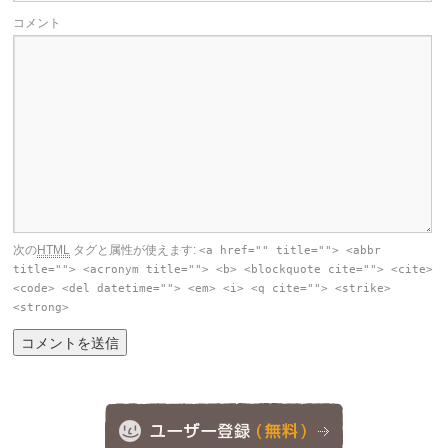
コメント
次の
HTML
タグと属性が使えます:
<a href="" title=""> <abbr
title=""> <acronym title=""> <b> <blockquote cite=""> <cite>
<code> <del datetime=""> <em> <i> <q cite=""> <strike>
<strong>