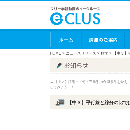
ホーム
講
HOME
>
ニュースリリース
>
数学
> 【中３
←
【中２】証明って何！三角形の合同条件を覚え
してみよう！！
【中３】平行線と線分の比で