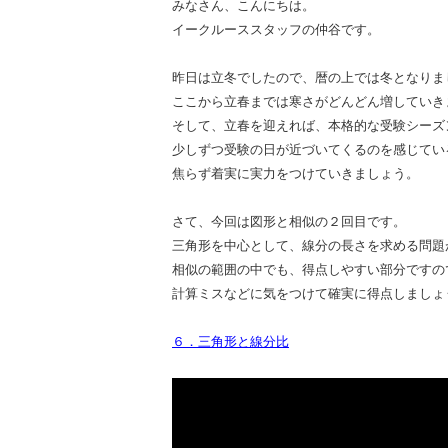
みなさん、こんにちは。
イークルーススタッフの仲谷です。
昨日は立冬でしたので、暦の上では冬となりま
ここから立春までは寒さがどんどん増していき
そして、立春を迎えれば、本格的な受験シーズ
少しずつ受験の日が近づいてくるのを感じてい
焦らず着実に実力をつけていきましょう。
さて、今回は図形と相似の２回目です。
三角形を中心として、線分の長さを求める問題
相似の範囲の中でも、得点しやすい部分ですの
計算ミスなどに気をつけて確実に得点しましょ
６．三角形と線分比