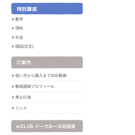
数学
理科
社会
国語(古文)
使い方から購入まで10分動画
動画講師プロフィール
禁止行為
リンク