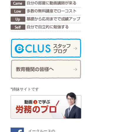
*姉妹サイトです
イークルースの