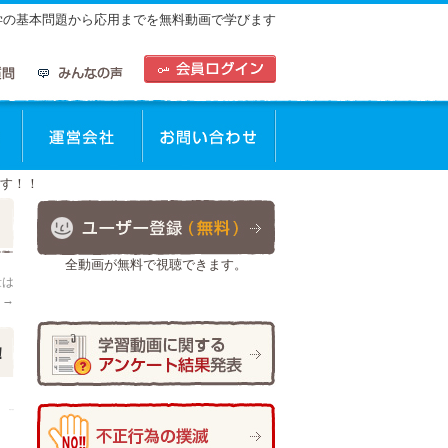
中学の基本問題から応用までを無料動画で学びます
動画を使った学習方法
運営会社
お問合せ
ます！！
全動画が無料で視聴できます。
量は
！
→
！
作成者:
仲谷 のぼる