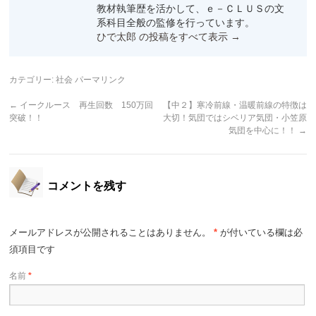
教材執筆歴を活かして、ｅ－ＣＬＵＳの文
系科目全般の監修を行っています。
ひで太郎 の投稿をすべて表示
→
カテゴリー:
社会
パーマリンク
←
イークルース 再生回数 150万回
【中２】寒冷前線・温暖前線の特徴は
突破！！
大切！気団ではシベリア気団・小笠原
気団を中心に！！
→
コメントを残す
メールアドレスが公開されることはありません。
*
が付いている欄は必
須項目です
名前
*