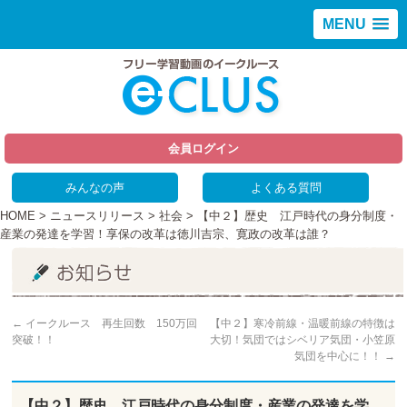
MENU
会員ログイン
みんなの声
よくある質問
HOME
>
ニュースリリース
>
社会
> 【中２】歴史 江戸時代の身分制度・
産業の発達を学習！享保の改革は徳川吉宗、寛政の改革は誰？
←
イークルース 再生回数 150万回
【中２】寒冷前線・温暖前線の特徴は
突破！！
大切！気団ではシベリア気団・小笠原
気団を中心に！！
→
【中２】歴史 江戸時代の身分制度・産業の発達を学