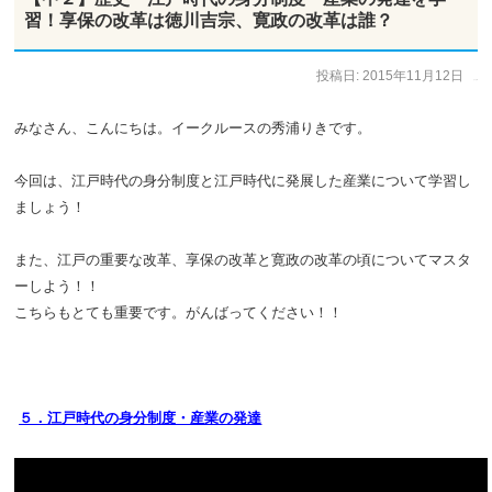
習！享保の改革は徳川吉宗、寛政の改革は誰？
投稿日:
2015年11月12日
作成者:
ひで太郎
みなさん、こんにちは。イークルースの秀浦りきです。
今回は、江戸時代の身分制度と江戸時代に発展した産業について学習し
ましょう！
また、江戸の重要な改革、享保の改革と寛政の改革の頃についてマスタ
ーしよう！！
こちらもとても重要です。がんばってください！！
５．江戸時代の身分制度・産業の発達