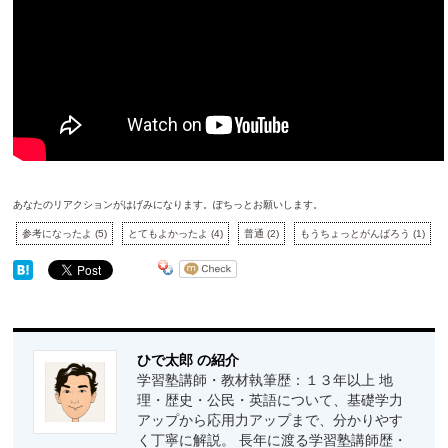
あなたのリアクションがはげみになります。ぽちっとお願いします。
参考になったよ
(
5
)
とてもよかったよ
(
4
)
普通
(
2
)
もうちょっとがんばろう
(
1
)
ひで太郎 の紹介
学習塾講師・教材執筆歴：１３年以上 地
理・歴史・公民・英語について、基礎学力
アップから応用力アップまで、分かりやす
く丁寧に解説。 長年に渡る学習塾講師歴・