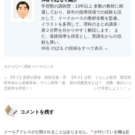
仲谷 のぼる の紹介
学習塾の講師歴：13年以上 多数の教材に精
通しており、長年の指導現場での経験も活
かして、イークルースの教材全般を監修。
イラストを多用して、理科のまとめ講座・
第２分野を分かりやすく解説します。 ま
た、進路指導も得意とし、受講生からの信
頼も厚い。
仲谷 のぼる の投稿をすべて表示
→
カテゴリー:
理科
パーマリンク
←
【中２】世界の歴史 絶対王政・市
【中３】公民 くらしと経済 勤労所
民革命から産業革命・アヘン戦争・南
得や消費支出とは？ 消費・家計につ
北戦争を学習！！
いて学習しよう！！
→
コメントを残す
メールアドレスが公開されることはありません。
*
が付いている欄は必