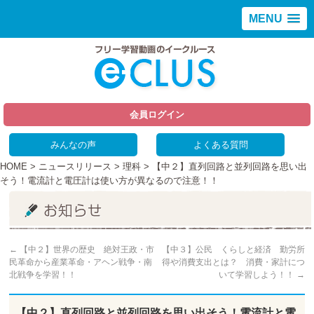
MENU
会員ログイン
みんなの声
よくある質問
HOME
>
ニュースリリース
>
理科
> 【中２】直列回路と並列回路を思い出
そう！電流計と電圧計は使い方が異なるので注意！！
←
【中２】世界の歴史 絶対王政・市
【中３】公民 くらしと経済 勤労所
民革命から産業革命・アヘン戦争・南
得や消費支出とは？ 消費・家計につ
北戦争を学習！！
いて学習しよう！！
→
【中２】直列回路と並列回路を思い出そう！電流計と電