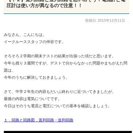
圧計は使い方が異なるので注意！！
投稿日:
2015年12月11日
作成者:
仲谷 のぼる
みなさん、こんにちは。
イークルーススタッフの仲谷です。
そろそろ２学期の期末テストの結果が出揃った頃だと思います。
今年も残り３週間ですが、デストで分からなかった問題やまちがえた問
題は、
今年のうちに解決しておきましょう。
さて、中学２年生の内容もだいぶ終わりに近づいてきましたが、
最後の内容は電気についてです。
今日はそのうち電流と電圧についての基本を確認しましょう。
１．回路と回路図，直列回路・並列回路