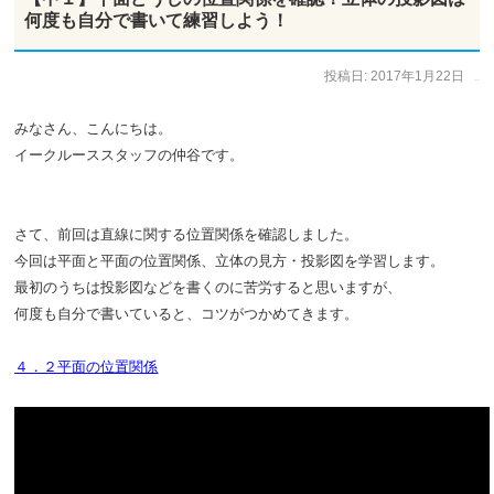
何度も自分で書いて練習しよう！
投稿日:
2017年1月22日
作成者:
仲谷 のぼる
みなさん、こんにちは。
イークルーススタッフの仲谷です。
さて、前回は直線に関する位置関係を確認しました。
今回は平面と平面の位置関係、立体の見方・投影図を学習します。
最初のうちは投影図などを書くのに苦労すると思いますが、
何度も自分で書いていると、コツがつかめてきます。
４．２平面の位置関係