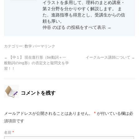
イラストを多用して、理科のまとめ講座・
第２分野を分かりやすく解説します。 ま
た、進路指導も得意とし、受講生からの信
頼も厚い。
仲谷 のぼる の投稿をすべて表示
→
カテゴリー:
数学
パーマリンク
←
【中１】 現在進行形（be動詞＋一
イークルース講師について
→
般動詞のing形）の否定文と疑問文を学
習！！
コメントを残す
メールアドレスが公開されることはありません。
*
が付いている欄は必
須項目です
名前
*