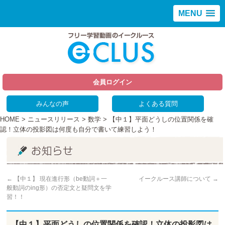
MENU
会員ログイン
みんなの声
よくある質問
HOME
>
ニュースリリース
>
数学
> 【中１】平面どうしの位置関係を確
認！立体の投影図は何度も自分で書いて練習しよう！
←
【中１】 現在進行形（be動詞＋一
イークルース講師について
→
般動詞のing形）の否定文と疑問文を学
習！！
【中１】平面どうしの位置関係を確認！立体の投影図は