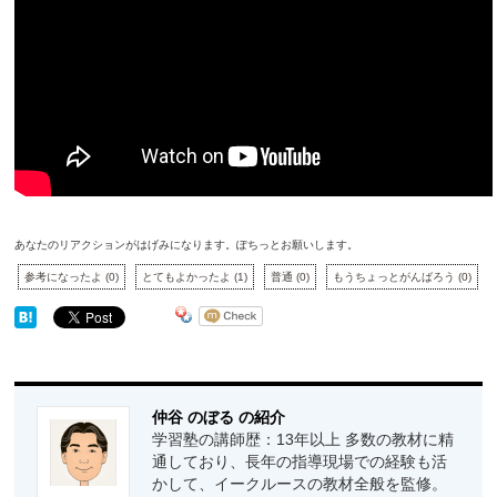
あなたのリアクションがはげみになります。ぽちっとお願いします。
参考になったよ
(
0
)
とてもよかったよ
(
1
)
普通
(
0
)
もうちょっとがんばろう
(
0
)
仲谷 のぼる の紹介
学習塾の講師歴：13年以上 多数の教材に精
通しており、長年の指導現場での経験も活
かして、イークルースの教材全般を監修。