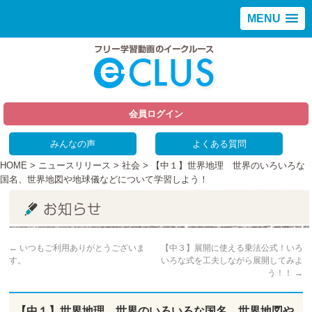
MENU
会員ログイン
みんなの声
よくある質問
HOME
>
ニュースリリース
>
社会
> 【中１】世界地理 世界のいろいろな
国名、世界地図や地球儀などについて学習しよう！
←
いつもご利用ありがとうございま
【中３】展開に使える乗法公式！いろ
す。
いろな式を工夫しながら展開してみよ
う！！
→
【中１】世界地理 世界のいろいろな国名、世界地図や