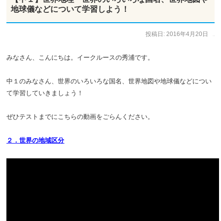
地球儀などについて学習しよう！
投稿日:
2016年4月20日
作成者:
ひで太郎
みなさん、こんにちは。イークルースの秀浦です。
中１のみなさん、世界のいろいろな国名、世界地図や地球儀などについ
て学習していきましょう！
ぜひテストまでにこちらの動画をごらんください。
２．世界の地域区分