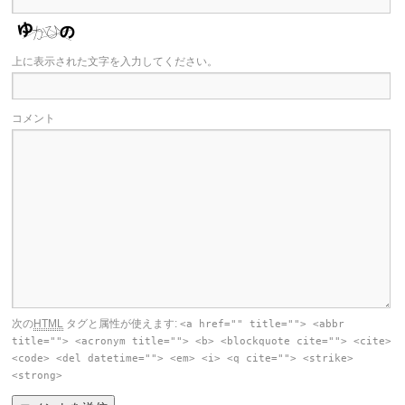
上に表示された文字を入力してください。
コメント
次の
HTML
タグと属性が使えます:
<a href="" title=""> <abbr
title=""> <acronym title=""> <b> <blockquote cite=""> <cite>
<code> <del datetime=""> <em> <i> <q cite=""> <strike>
<strong>