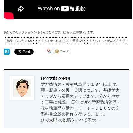
あなたのリアクションがはげみになります。ぽちっとお願いします。
参考になったよ
(
2
)
とてもよかったよ
(
2
)
普通
(
2
)
もうちょっとがんばろう
(
2
)
ひで太郎 の紹介
学習塾講師・教材執筆歴：１３年以上 地
理・歴史・公民・英語について、基礎学力
アップから応用力アップまで、分かりやす
く丁寧に解説。 長年に渡る学習塾講師歴・
教材執筆歴を活かして、ｅ－ＣＬＵＳの文
系科目全般の監修を行っています。
ひで太郎 の投稿をすべて表示
→