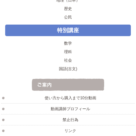
地理（日本）
歴史
公民
特別講座
数学
理科
社会
国語(古文)
使い方から購入まで10分動画
動画講師プロフィール
禁止行為
リンク