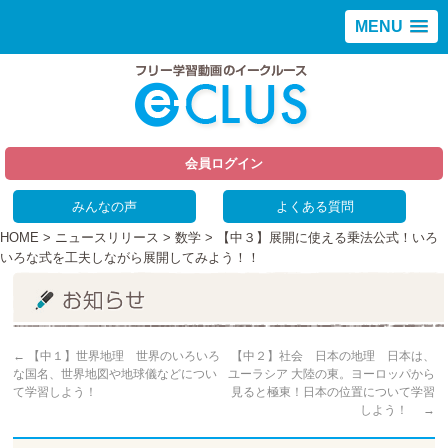
MENU
会員ログイン
みんなの声
よくある質問
HOME
>
ニュースリリース
>
数学
> 【中３】展開に使える乗法公式！いろ
いろな式を工夫しながら展開してみよう！！
←
【中１】世界地理 世界のいろいろ
【中２】社会 日本の地理 日本は、
な国名、世界地図や地球儀などについ
ユーラシア 大陸の東。ヨーロッパから
て学習しよう！
見ると極東！日本の位置について学習
しよう！
→