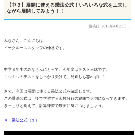
【中３】展開に使える乗法公式！いろいろな式を工夫し
ながら展開してみよう！！
投稿日:
2016年4月21日
作成者:
仲谷 のぼる
みなさん、こんにちは。
イークルーススタッフの仲谷です。
中学３年生のみなさんにとって、今年度はテスト三昧です。
１つ１つのテストをしっかり受けて、見直しも忘れずに！
さて、今回は展開に使える乗法公式を確認します。
この乗法公式は、後で学習する因数分解の範囲で大切になってきます。
きっちりと覚えて、計算練習で確実に身につけましょう。
４．乗法公式（１）