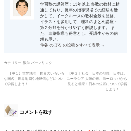
学習塾の講師歴：13年以上 多数の教材に精
通しており、長年の指導現場での経験も活
かして、イークルースの教材全般を監修。
イラストを多用して、理科のまとめ講座・
第２分野を分かりやすく解説します。 ま
た、進路指導も得意とし、受講生からの信
頼も厚い。
仲谷 のぼる の投稿をすべて表示
→
カテゴリー:
数学
パーマリンク
←
【中１】世界地理 世界のいろいろ
【中２】社会 日本の地理 日本は、
な国名、世界地図や地球儀などについ
ユーラシア 大陸の東。ヨーロッパから
て学習しよう！
見ると極東！日本の位置について学習
しよう！
→
コメントを残す