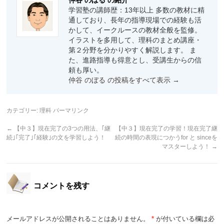
仲谷 のぼる の紹介
学習塾の講師歴：13年以上 多数の教材に精
通しており、長年の指導現場での経験も活
かして、イークルースの教材全般を監修。
イラストを多用して、理科のまとめ講座・
第２分野を分かりやすく解説します。 ま
た、進路指導も得意とし、受講生からの信
頼も厚い。
仲谷 のぼる の投稿をすべて表示
→
カテゴリー:
理科
パーマリンク
←
【中３】現在完了の3つの用法、｢継
【中３】現在完了の学習！現在完了継
続｣｢完了｣｢経験｣の文を学習しよう！
続の時間の表現につかうfor と sinceを
マスターしよう！
→
コメントを残す
メールアドレスが公開されることはありません。
*
が付いている欄は必