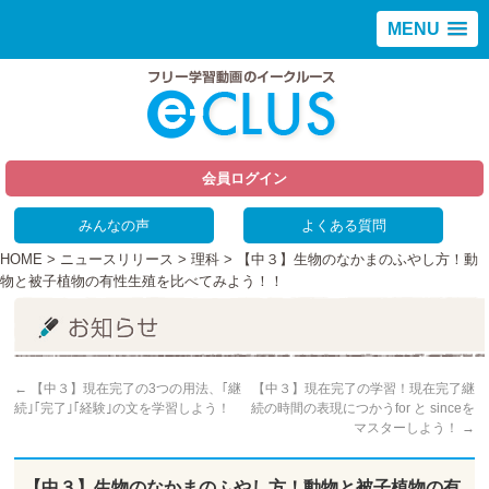
MENU
会員ログイン
みんなの声
よくある質問
HOME
>
ニュースリリース
>
理科
> 【中３】生物のなかまのふやし方！動
物と被子植物の有性生殖を比べてみよう！！
←
【中３】現在完了の3つの用法、｢継
【中３】現在完了の学習！現在完了継
続｣｢完了｣｢経験｣の文を学習しよう！
続の時間の表現につかうfor と sinceを
マスターしよう！
→
【中３】生物のなかまのふやし方！動物と被子植物の有