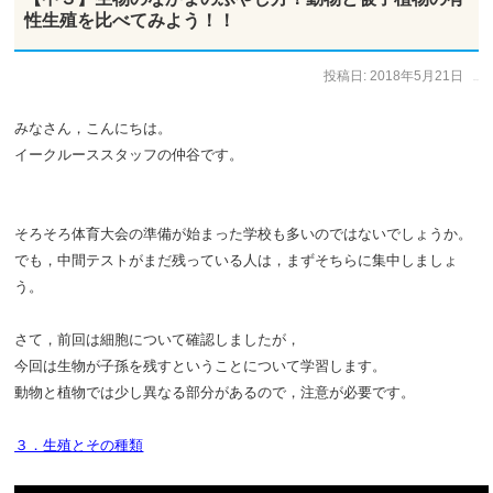
性生殖を比べてみよう！！
投稿日:
2018年5月21日
作成者:
仲谷 のぼる
みなさん，こんにちは。
イークルーススタッフの仲谷です。
そろそろ体育大会の準備が始まった学校も多いのではないでしょうか。
でも，中間テストがまだ残っている人は，まずそちらに集中しましょ
う。
さて，前回は細胞について確認しましたが，
今回は生物が子孫を残すということについて学習します。
動物と植物では少し異なる部分があるので，注意が必要です。
３．生殖とその種類