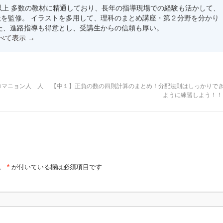
以上 多数の教材に精通しており、長年の指導現場での経験も活かして、
を監修。 イラストを多用して、理科のまとめ講座・第２分野を分かり
た、進路指導も得意とし、受講生からの信頼も厚い。
すべて表示
→
ロマニョン人 人
【中１】正負の数の四則計算のまとめ！分配法則はしっかりで
ように練習しよう！
。
*
が付いている欄は必須項目です