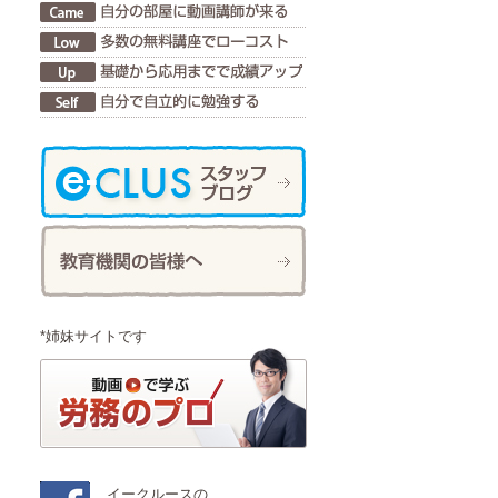
*姉妹サイトです
イークルースの