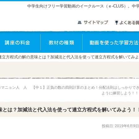
中学生向けフリー学習動画のイークルース（ｅ-CLUS）。
座のご案内
講座の料金
教材の種類
】連立方程式の解の意味とは？加減法と代入法を使って連立方程式を解いてみ
ロマニョン人 人
【中１】正負の数の四則計算のまとめ！分配法則はしっかりで
ように練習しよう！
味とは？加減法と代入法を使って連立方程式を解いてみよう！
投稿日:
2019年6月9日