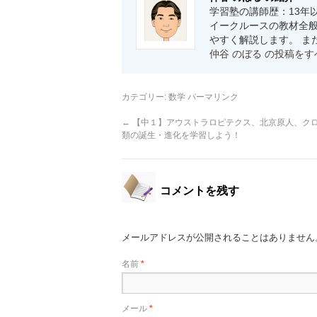
学習塾の講師歴：13年
イークルースの教材全般
やすく解説します。 ま
仲谷 のぼる の投稿を
カテゴリー:
数学
パーマリンク
←
【中１】アウストラロピテクス、北京原人、ク
類の誕生・進化を学習しよう！
コメントを残す
メールアドレスが公開されることはありません
名前
*
メール
*