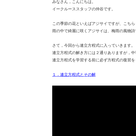
みなさん，こんにちは。
イークルーススタッフの仲谷です。
この季節の花といえばアジサイですが、こちら
雨の中で綺麗に咲くアジサイは、梅雨の風物詩
さて，今回から連立方程式に入っていきます。
連立方程式の解き方には２通りありますが，中
連立方程式を学習する前に必ず方程式の復習を
１．連立方程式とその解