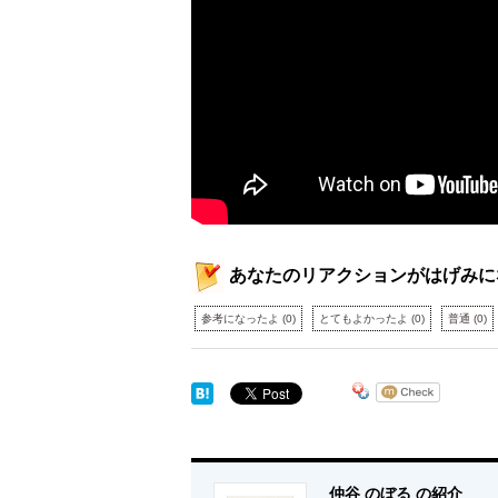
あなたのリアクションがはげみに
参考になったよ
(
0
)
とてもよかったよ
(
0
)
普通
(
0
)
仲谷 のぼる の紹介