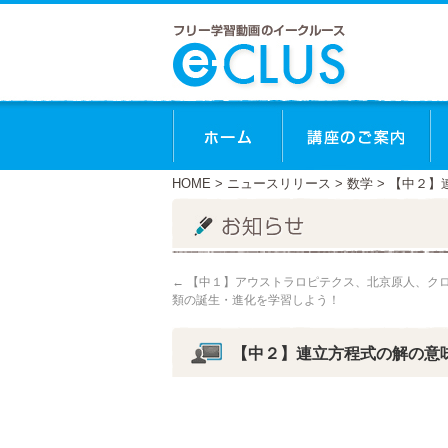
ホーム
講
HOME
>
ニュースリリース
>
数学
> 【中２
←
【中１】アウストラロピテクス、北京原人、ク
類の誕生・進化を学習しよう！
【中２】連立方程式の解の意