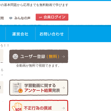
中学の基本問題から応用までを無料動画で学びます
動画を使った学習方法
運営会社
お問合せ
よう！！
全動画が無料で視聴できます。
きる
！
→
！
作成者:
仲谷 のぼる