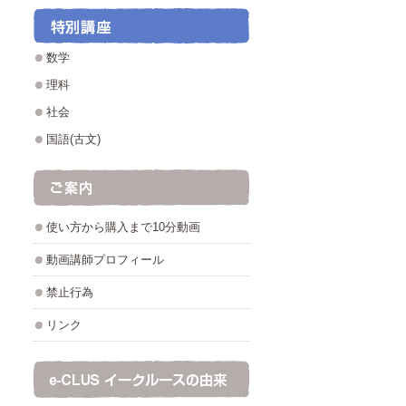
数学
理科
社会
国語(古文)
使い方から購入まで10分動画
動画講師プロフィール
禁止行為
リンク