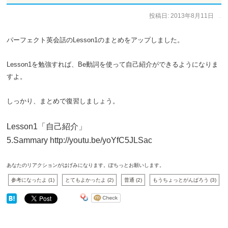
投稿日:
2013年8月11日
作成者:
イークルース
パーフェクト英会話のLesson1のまとめをアップしました。
Lesson1を勉強すれば、Be動詞を使って自己紹介ができるようになりま
すよ。
しっかり、まとめで復習しましょう。
Lesson1「自己紹介」
5.Sammary http://youtu.be/yoYfC5JLSac
あなたのリアクションがはげみになります。ぽちっとお願いします。
参考になったよ
(
1
)
とてもよかったよ
(
2
)
普通
(
2
)
もうちょっとがんばろう
(
3
)