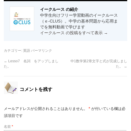
イークルース の紹介
中学生向けフリー学習動画のイークルース
（ｅ-CLUS）。中学の基本問題から応用ま
でを無料動画で学びます
イークルース の投稿をすべて表示
→
カテゴリー:
英語
パーマリンク
←
Lesso7 名詞 をアップしまし
中1数学第2章文字と式が完成しまし
た。
た。
→
コメントを残す
メールアドレスが公開されることはありません。
*
が付いている欄は必
須項目です
名前
*