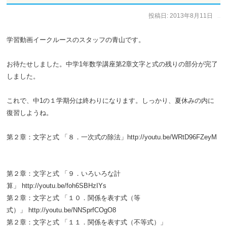
投稿日:
2013年8月11日
作成者:
イークルース
学習動画イークルースのスタッフの青山です。
お待たせしました。中学1年数学講座第2章文字と式の残りの部分が完了
しました。
これで、中1の１学期分は終わりになります。しっかり、夏休みの内に
復習しようね。
第２章：文字と式 「８．一次式の除法」http://youtu.be/WRtD96FZeyM
第２章：文字と式 「９．いろいろな計
算」 http://youtu.be/foh6SBHzIYs
第２章：文字と式 「１０．関係を表す式（等
式）」 http://youtu.be/NNSprfCOgO8
第２章：文字と式 「１１．関係を表す式（不等式）」