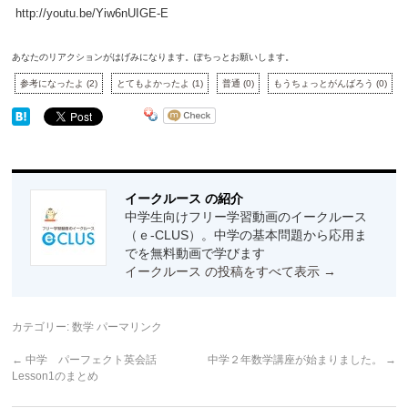
http://youtu.be/Yiw6nUIGE-E
あなたのリアクションがはげみになります。ぽちっとお願いします。
参考になったよ
(
2
)
とてもよかったよ
(
1
)
普通
(
0
)
もうちょっとがんばろう
(
0
)
イークルース の紹介
中学生向けフリー学習動画のイークルース
（ｅ-CLUS）。中学の基本問題から応用ま
でを無料動画で学びます
イークルース の投稿をすべて表示
→
カテゴリー:
数学
パーマリンク
←
中学 パーフェクト英会話
中学２年数学講座が始まりました。
→
Lesson1のまとめ