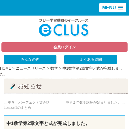
MENU
会員ログイン
みんなの声
よくある質問
HOME
>
ニュースリリース
>
数学
> 中1数学第2章文字と式が完成しまし
た。
←
中学 パーフェクト英会話
中学２年数学講座が始まりました。
→
Lesson1のまとめ
中1数学第2章文字と式が完成しました。