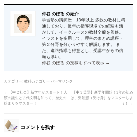
仲谷 のぼる の紹介
学習塾の講師歴：13年以上 多数の教材に精
通しており、長年の指導現場での経験も活
かして、イークルースの教材全般を監修。
イラストを多用して、理科のまとめ講座・
第２分野を分かりやすく解説します。 ま
た、進路指導も得意とし、受講生からの信
頼も厚い。
仲谷 のぼる の投稿をすべて表示
→
カテゴリー:
教科カテゴリー
パーマリンク
←
【中２社会】新学年がスタート！人
【中３英語】新学年開始！3年の初め
類の誕生と古代文明を知って、歴史の
は、受動態（受け身）をマスターしよ
始まりをマスター！
う！
→
コメントを残す