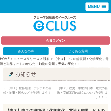
MENU
会員ログイン
みんなの声
よくある質問
HOME
>
ニュースリリース
>
理科
> 【中３】中２の総復習！化学変化，電
流と磁界，ヒトのからだ・動物の分類，天気の変化！！
←
【中１】世界地理 アジア州の自
【中２】歴史 中世の日本 建武の新
然・地形・国名などを学習しよう！
政と室町幕府の成立について学習しよ
う！！
→
【中３】中２の総復習！化学変化，電流と磁界，ヒトの