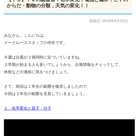
からだ・動物の分類，天気の変化！！
投稿日:
2018年8月25日
作成者:
仲谷 のぼる
みなさん、こんにちは。
イークルーススタッフの仲谷です。
今週は台風が２個同時に近づいていますね。
２学期が始まる人も多いでしょうから、台風情報をチェックして、
休校などの連絡に気をつけましょう。
さて、前回は１年生の範囲を復習しましたので、
今回は２年生の範囲を見直していきましょう。
１．化学変化と原子・分子