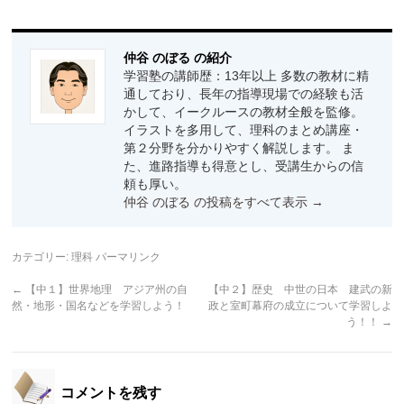
仲谷 のぼる の紹介
学習塾の講師歴：13年以上 多数の教材に精
通しており、長年の指導現場での経験も活
かして、イークルースの教材全般を監修。
イラストを多用して、理科のまとめ講座・
第２分野を分かりやすく解説します。 ま
た、進路指導も得意とし、受講生からの信
頼も厚い。
仲谷 のぼる の投稿をすべて表示
→
カテゴリー:
理科
パーマリンク
←
【中１】世界地理 アジア州の自
【中２】歴史 中世の日本 建武の新
然・地形・国名などを学習しよう！
政と室町幕府の成立について学習しよ
う！！
→
コメントを残す