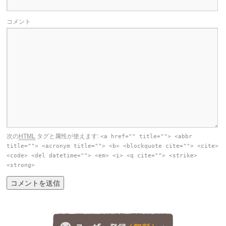
コメント
次の
HTML
タグと属性が使えます:
<a href="" title=""> <abbr
title=""> <acronym title=""> <b> <blockquote cite=""> <cite>
<code> <del datetime=""> <em> <i> <q cite=""> <strike>
<strong>