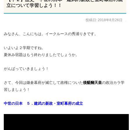
立について学習しよう！！
投稿日:
2018年8月26日
作成者:
ひで太郎
みなさん、こんにちは。イークルースの秀浦りきです。
いよいよ２学期ですね。
夏休み宿題はもう終わりましたでしょうか。
がんばっていきましょう！
さて、今回は鎌倉幕府が滅亡して政権についた
後醍醐天皇
の政治カラ学
習しましょう！
中世の日本 ５．建武の新政・室町幕府の成立