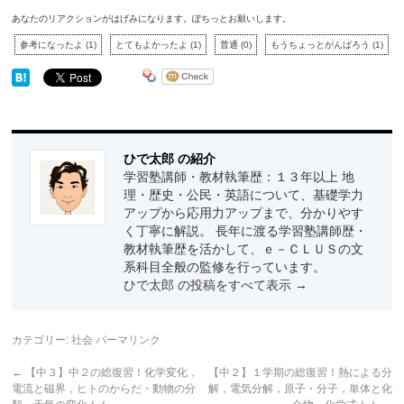
あなたのリアクションがはげみになります。ぽちっとお願いします。
参考になったよ
(
1
)
とてもよかったよ
(
1
)
普通
(
0
)
もうちょっとがんばろう
(
1
)
ひで太郎 の紹介
学習塾講師・教材執筆歴：１３年以上 地
理・歴史・公民・英語について、基礎学力
アップから応用力アップまで、分かりやす
く丁寧に解説。 長年に渡る学習塾講師歴・
教材執筆歴を活かして、ｅ－ＣＬＵＳの文
系科目全般の監修を行っています。
ひで太郎 の投稿をすべて表示
→
カテゴリー:
社会
パーマリンク
←
【中３】中２の総復習！化学変化，
【中２】１学期の総復習！熱による分
電流と磁界，ヒトのからだ・動物の分
解，電気分解，原子・分子，単体と化