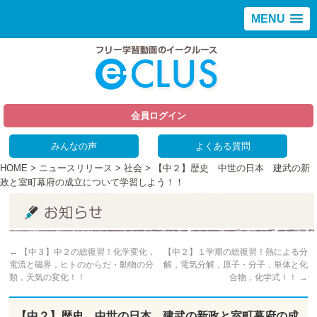
MENU
会員ログイン
みんなの声
よくある質問
HOME
>
ニュースリリース
>
社会
> 【中２】歴史 中世の日本 建武の新
政と室町幕府の成立について学習しよう！！
←
【中３】中２の総復習！化学変化，
【中２】１学期の総復習！熱による分
電流と磁界，ヒトのからだ・動物の分
解，電気分解，原子・分子，単体と化
類，天気の変化！！
合物，化学式！！
→
【中２】歴史 中世の日本 建武の新政と室町幕府の成