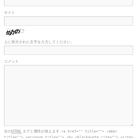
サイト
上に表示された文字を入力してください。
コメント
次の
HTML
タグと属性が使えます:
<a href="" title=""> <abbr
title=""> <acronym title=""> <b> <blockquote cite=""> <cite>