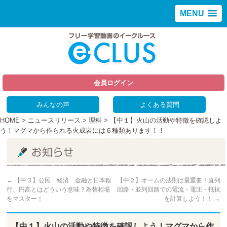
MENU
会員ログイン
みんなの声
よくある質問
HOME
>
ニュースリリース
>
理科
> 【中１】火山の活動や特徴を確認しよ
う！マグマから作られる火成岩には６種類あります！！
←
【中３】公民 経済 金融と日本銀
【中２】オームの法則は最重要！直列
行、円高とはどういう意味？為替相場
回路・並列回路での電流・電圧・抵抗
をマスター！
を計算しよう！！
→
【中１】火山の活動や特徴を確認しよう！マグマから作