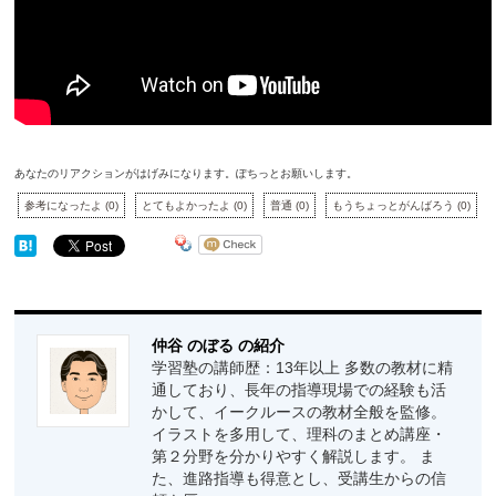
あなたのリアクションがはげみになります。ぽちっとお願いします。
参考になったよ
(
0
)
とてもよかったよ
(
0
)
普通
(
0
)
もうちょっとがんばろう
(
0
)
仲谷 のぼる の紹介
学習塾の講師歴：13年以上 多数の教材に精
通しており、長年の指導現場での経験も活
かして、イークルースの教材全般を監修。
イラストを多用して、理科のまとめ講座・
第２分野を分かりやすく解説します。 ま
た、進路指導も得意とし、受講生からの信