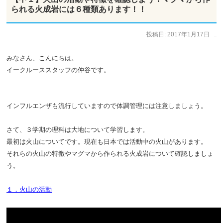
られる火成岩には６種類あります！！
投稿日:
2017年1月17日
作成者:
仲谷 のぼる
みなさん、こんにちは。
イークルーススタッフの仲谷です。
インフルエンザも流行していますので体調管理には注意しましょう。
さて、３学期の理科は大地について学習します。
最初は火山についてです。現在も日本では活動中の火山があります。
それらの火山の特徴やマグマから作られる火成岩について確認しましょ
う。
１．火山の活動