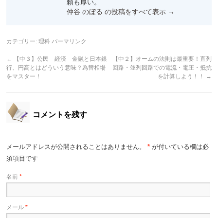
頼も厚い。
仲谷 のぼる の投稿をすべて表示
→
カテゴリー:
理科
パーマリンク
←
【中３】公民 経済 金融と日本銀
【中２】オームの法則は最重要！直列
行、円高とはどういう意味？為替相場
回路・並列回路での電流・電圧・抵抗
をマスター！
を計算しよう！！
→
コメントを残す
メールアドレスが公開されることはありません。
*
が付いている欄は必
須項目です
名前
*
メール
*